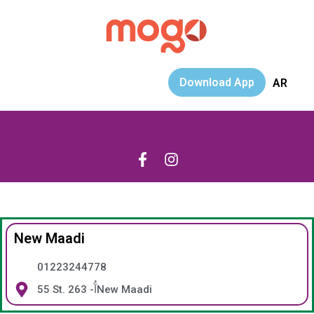
Download App
AR
New Maadi
01223244778
55 St. 263 -آُNew Maadi